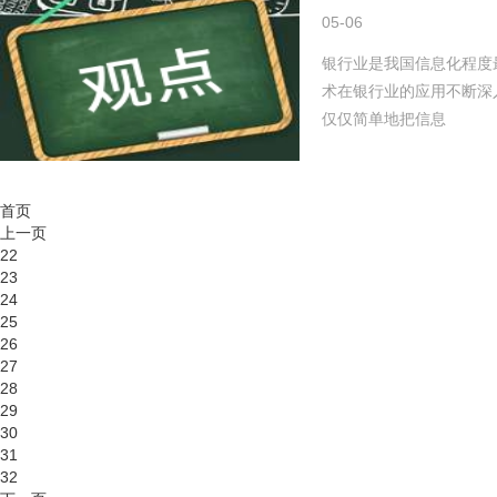
05-06
银行业是我国信息化程度
术在银行业的应用不断深
仅仅简单地把信息
首页
上一页
22
23
24
25
26
27
28
29
30
31
32