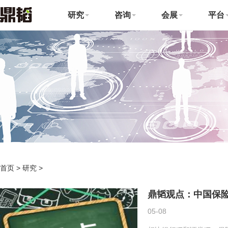
研究
咨询
会展
平台
首页
>
研究
>
鼎韬观点：中国保险
05-08