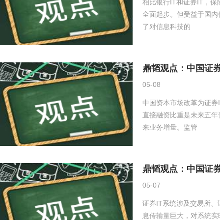
相比银行IT和证券IT，
全面起步。但受益于国内
了对信息科技的
鼎韬观点：中国证券
05-08
中国资本市场改革为证券
直接融资比重是未来五年
来业务增量。监管
鼎韬观点：中国证券
05-07
证券IT系统涉及交易所
息传输量巨大，对系统实