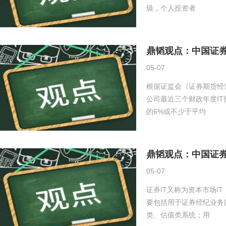
级，个人投资者
鼎韬观点：中国证券
05-07
根据证监会《证券期货经
公司最近三个财政年度I
的6%或不少于平均
鼎韬观点：中国证券
05-07
证券IT又称为资本市场I
要包括用于证券经纪业务
类、估值类系统；用