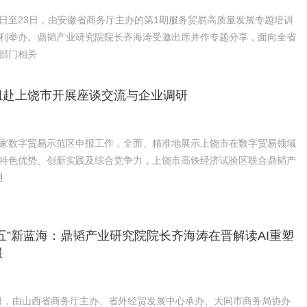
月22日至23日，由安徽省商务厅主办的第1期服务贸易高质量发展专题培训
利举办。鼎韬产业研究院院长齐海涛受邀出席并作专题分享，面向全省
部门相关
组赴上饶市开展座谈交流与企业调研
家数字贸易示范区申报工作，全面、精准地展示上饶市在数字贸易领域
特色优势、创新实践及综合竞争力，上饶市高铁经济试验区联合鼎韬产
月
五”新蓝海：鼎韬产业研究院院长齐海涛在晋解读AI重塑
服
月1日，由山西省商务厅主办、省外经贸发展中心承办、大同市商务局协办