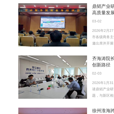
鼎韬产业
高质量发
03-02
2026年2
市各级商务主
邀出席并开展
齐海涛院长
创新路径
02-03
2026年1
请鼎韬产业研
题，与新区相
徐州淮海