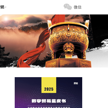
鼎韬
微信