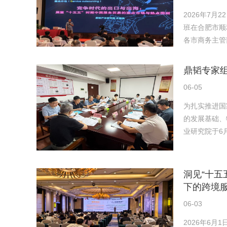
2026年7
班在合肥市顺
各市商务主管
鼎韬专家
06-05
为扎实推进国
的发展基础、
业研究院于6
洞见“十五
下的跨境
06-03
2026年6