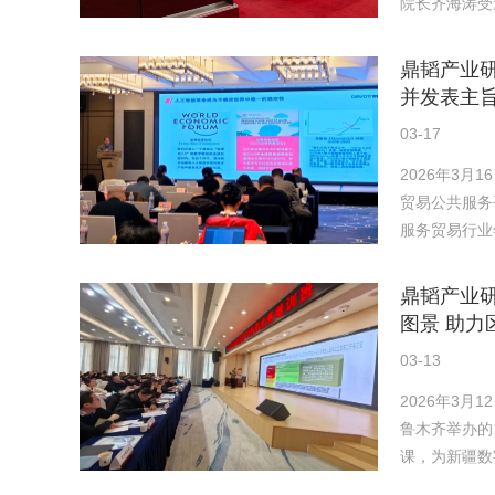
院长齐海涛受
鼎韬产业研
并发表主
03-17
2026年3
贸易公共服务
服务贸易行业
鼎韬产业研
图景 助力
03-13
2026年3
鲁木齐举办的
课，为新疆数