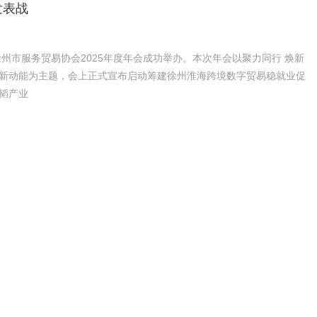
发表战
，徐州市服务贸易协会2025年度年会成功举办。本次年会以聚力同行 焕新
新动能为主题，会上正式宣布启动筹建徐州淮海跨境数字贸易稳就业促
韬产业