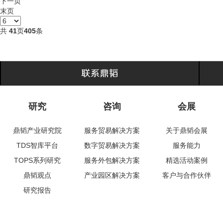
下一页
末页
共
41
页
405
条
研究
咨询
会展
鼎韬产业研究院
服务贸易解决方案
关于鼎韬会展
TDS智库平台
数字贸易解决方案
服务能力
TOPS系列研究
服务外包解决方案
精选活动案例
鼎韬观点
产业园区解决方案
客户与合作伙伴
研究报告