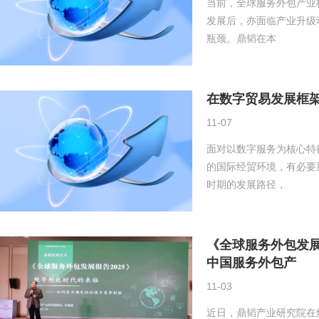
当前，全球服务外包产业
发展后，亦面临产业升级
瓶颈。鼎韬在本
在数字贸易发展框
11-07
面对以数字服务为核心特征
的国际经贸环境，有必要
时期的发展路径，
《全球服务外包发展
中国服务外包产
11-03
近日，鼎韬产业研究院在