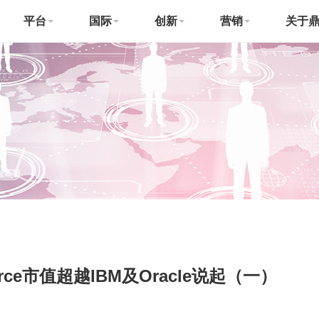
平台
国际
创新
营销
关于
rce市值超越IBM及Oracle说起（一）