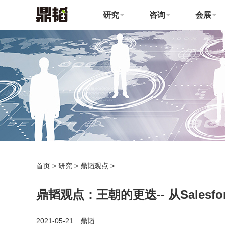
研究
咨询
会展
首页
>
研究
>
鼎韬观点
>
鼎韬观点：王朝的更迭-- 从Salesfo
2021-05-21 鼎韬