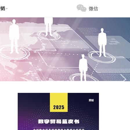
鼎韬
微信