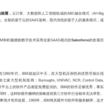
的颠覆，
云计算、大数据和人工智能组成的ABC融合模式（AI+Big
场格局。全新的基于云的SAAS架构，取代传统的基于人的服务模式，成
M和积极拥抱数字技术采用全新SAAS模式的
Salesforce
的发展历
在1960年代，IBM就如日中天，其大型机压倒性的优势导致出现
商：Burroughs, UNIVAC, NCR, Control Data,
A），但是，IBM硬件平台上的软件产品都是免费提供的。IBM的软件足够优秀，事实
，同时，这种软硬件捆绑的策略使得第三方软件行业根本无法孕育。
情才有所改观，1969年，IBM将其硬件与软件和服务解绑，这才