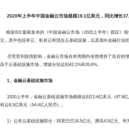
2020年上半年中国金融云市场规模19.1亿美元，同比增长37.
根据IDC最新发布的《中国金融云市场（2020上半年）跟踪》报告
元，其中包括有云、私有云和混合云基础设施，以及面向金融行业
尽管受到疫情影响，金融云市场在本周期内依然维持了良好的增长
高于云基础设施市场，增速分别达到42.1%和35.6%。
1、金融云基础设施市场
2020上半年，金融云基础设施市场规模达到13.4亿美元（87.8亿
有云8.3亿美元（54.4亿人民币）。
1）公有云基础设施部分：阿里巴巴18.5亿元、腾讯4.5亿元、华为2