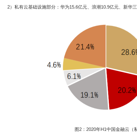
2）私有云基础设施部分：华为15.6亿元、浪潮10.9亿元、新华三10
图2：2020年H1中国金融云