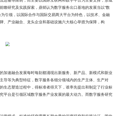
流运输等限制，而主要以国际互联网和数字平台为主要支撑，形成
前瞻研究及实践探索，鼎韬认为数字服务出口基地的发展当以“数
台为引领，以国际合作与国际交易两大平台为特色，以技术、金融
牌、产业融合、龙头企业和基础设施六大核心举措为保障，构
的加速融合发展每时每刻都涌现出新服务、新产品、新模式和新业
主导等为典型特征，数字服务各细分领域内的生产主体、生产对
的生态塑造过程中，得标准者得天下，谁率先提出和制定了行业标
究平台是引领区域数字服务产业发展的最大动力。而数字服务研究