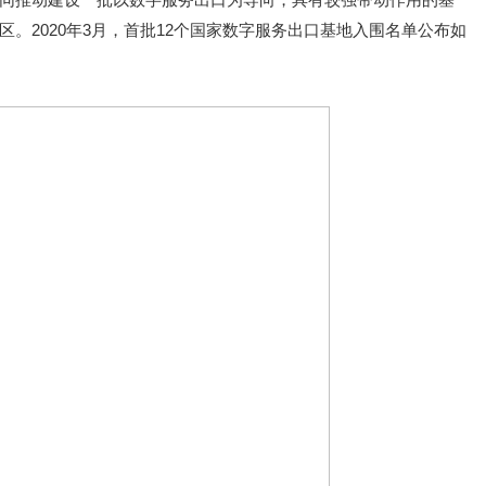
。2020年3月，首批12个国家数字服务出口基地入围名单公布如