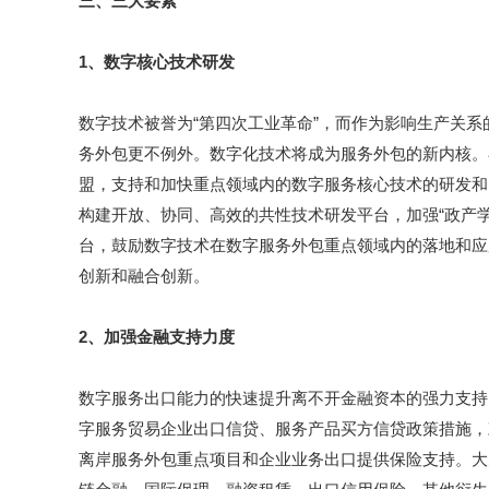
三、三大要素
1、数字核心技术研发
数字技术被誉为“第四次工业革命”，而作为影响生产关
务外包更不例外。数字化技术将成为服务外包的新内核。
盟，支持和加快重点领域内的数字服务核心技术的研发和
构建开放、协同、高效的共性技术研发平台，加强“政产
台，鼓励数字技术在数字服务外包重点领域内的落地和应
创新和融合创新。
2、加强金融支持力度
数字服务出口能力的快速提升离不开金融资本的强力支持
字服务贸易企业出口信贷、服务产品买方信贷政策措施，
离岸服务外包重点项目和企业业务出口提供保险支持。大