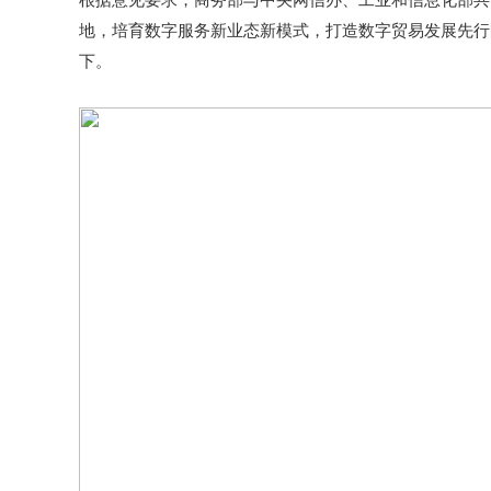
地，培育数字服务新业态新模式，打造数字贸易发展先行区
下。