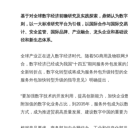
基于对全球数字经济前瞻研究及实践探索，鼎韬认为数字
则，以一大标准研究平台为引领，以国际合作与国际交易
计、安全监管、国际品牌、产业融合、龙头企业和基础设施
径和新生态体系。
全球产业正在进入数字经济时代。随着5G商用及物联网
合，数字经济已经成为我国“十四五”期间服务外包发展
全新转折点，数字化转型或将成为服务外包升级转型的全
服务外包加快转型升级的指导意见》明确提出，
“要加强数字技术的开发利用，提高创新能力，加快企业
附加值的数字化业务占比，到2035年，服务外包成为以
方式，成为推进贸易高质量发展、建设数字中国的重要力
根据意见要求，商务部与中央网信办、工业和信息化部共