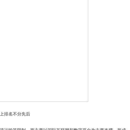
上排名不分先后