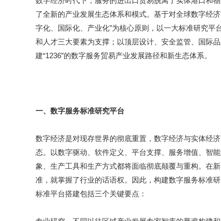
数字经济时代下，服务的进出口贸易脱离了实体港口和物
了全新的产业发展生态体系和模式。基于对全球数字经济
字化、国际化、产业化”为核心原则，以一大标准研究平
和人才三大要素为支撑；以顶层设计、安全监管、国际品
建“1236”的数字服务贸易产业发展路径和新生态体系。
一、数字服务标准研究平台
数字经济是对现存世界的彻底重置，数字经济与实体经济
态。以数字驱动、软件定义、平台支撑、服务增值、智能
象、生产工具和生产方式都将面临彻底颠覆与重构。在新
准，就掌握了行业的话语权。因此，构建数字服务标准研
标准平台搭建包括三个关键要点：