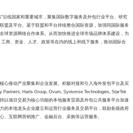
路”沿线国家和重要城市，聚集国际数字服务及外包行业平台、研究
联盟及平台。基于联盟和平台持续整合国际资源，加强同国际服务
全球资源网络合作体系。从而加快推进全球市场品牌体系建设，为
询、工商、资金、人才、政策等在内的线上和线下服务，推动国际合
核心推动产业聚集和企业发展。积极对接和引入海外发包平台及买
tners, Harts Group, Ovum, Syniverse Technologies, StarTek
持以项目交易为核心功能的本地服务贸易及外包公共服务平台加速
力的本地龙头企业建立和运营行业服务及交易平台，鼓励各级政府
心、互联网营销推广、金融后台、采购等运营服务。