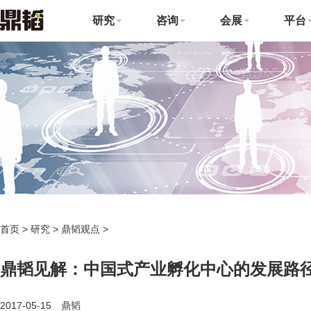
研究
咨询
会展
平台
首页
>
研究
>
鼎韬观点
>
鼎韬见解：中国式产业孵化中心的发展路
2017-05-15 鼎韬